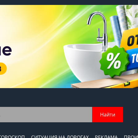
Найти
ГОРОСКОП
СИТУАЦИЯ НА ДОРОГАХ
РЕКЛАМА
ПРОИ