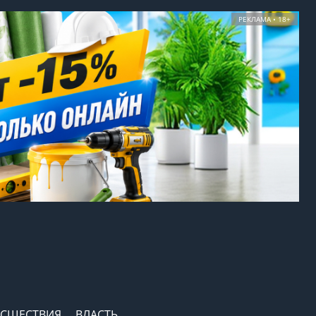
РЕКЛАМА • 18+
СШЕСТВИЯ
ВЛАСТЬ