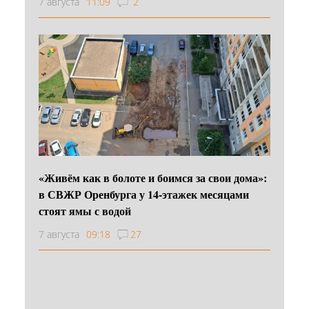
7 августа
11:09
2
«Живём как в болоте и боимся за свои дома»:
в СВЖР Оренбурга у 14-этажек месяцами
стоят ямы с водой
7 августа
09:18
27