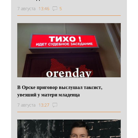
7 августа
13:46
5
В Орске приговор выслушал таксист,
увезший у матери младенца
7 августа
13:27