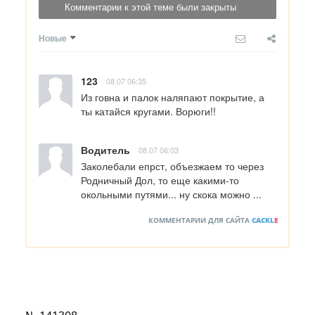
Комментарии к этой теме были закрыты
Новые
123
08.07 06:35
Из говна и палок наляпают покрытие, а 
ты катайся кругами. Ворюги!!
Водитель
08.07 06:03
Заколебали епрст, объезжаем то через 
Родничный Дол, то еще какими-то 
окольными путями... ну скока можно ...
КОММЕНТАРИИ ДЛЯ САЙТА
CACKL
E