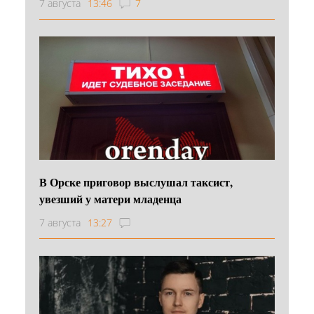
7 августа
13:46
7
В Орске приговор выслушал таксист,
увезший у матери младенца
7 августа
13:27