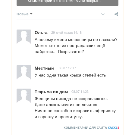
Комментарии к этой теме были закрыты
Новые
Ольга
29 дней назад 14:18
А почему имени мошенницы не назвали? 
Может кто-то из пострадавших ещё 
найдется... Покрываете?
Местный
08.07 12:17
У нас одна такая крыса степей есть
Тюрьма их дом
08.07 11:23
Женщины никогда не исправляются.

Даже алкоголизм их не лечится.

Ничто не спокобно исправить аферистку 
и воровку и проститутку.
КОММЕНТАРИИ ДЛЯ САЙТА
CACKL
E