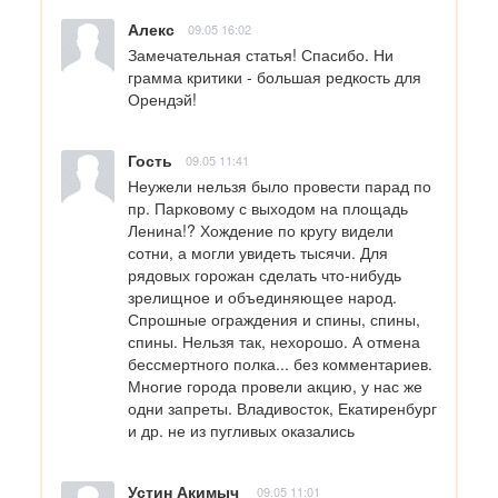
Алекс
09.05 16:02
Замечательная статья! Спасибо. Ни 
грамма критики - большая редкость для 
Орендэй!
Гость
09.05 11:41
Неужели нельзя было провести парад по 
пр. Парковому с выходом на площадь 
Ленина!? Хождение по кругу видели 
сотни, а могли увидеть тысячи. Для 
рядовых горожан сделать что-нибудь 
зрелищное и объединяющее народ. 
Спрошные ограждения и спины, спины, 
спины. Нельзя так, нехорошо. А отмена 
бессмертного полка... без комментариев. 
Многие города провели акцию, у нас же 
одни запреты. Владивосток, Екатиренбург 
и др. не из пугливых оказались
Устин Акимыч
09.05 11:01