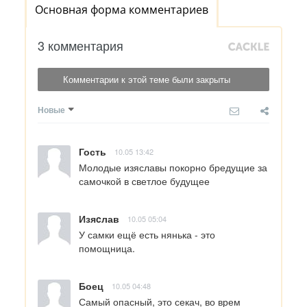
Основная форма комментариев
3 комментария
Комментарии к этой теме были закрыты
Новые
Гость
10.05 13:42
Молодые изяславы покорно бредущие за 
самочкой в светлое будущее
Изяcлав
10.05 05:04
У самки ещё есть нянька - это 
помощница.
Боец
10.05 04:48
Самый опасный, это секач, во врем 