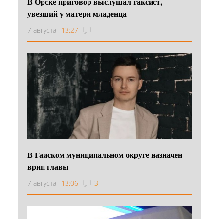
В Орске приговор выслушал таксист,
увезший у матери младенца
7 августа
13:27
В Гайском муниципальном округе назначен
врип главы
7 августа
13:06
3