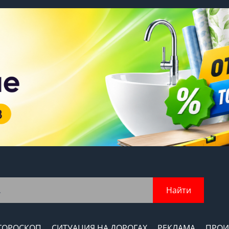
Найти
ГОРОСКОП
СИТУАЦИЯ НА ДОРОГАХ
РЕКЛАМА
ПРОИ