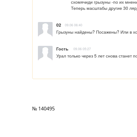
схомячиди грызуны -по их мнени
Теперь масштабы другие 30 лярд
02
09.06 06:40
Грызуны найдены? Посажены? Или в х
Гость
09.06 05:27
Урал только через 5 лет снова станет 
№ 140495