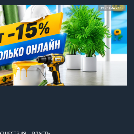
РЕКЛАМА • 18+
СШЕСТВИЯ
ВЛАСТЬ