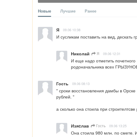
Новые
Лучшие
Ранее
Я
09.06 10:38
И сусликам поставить на вид, дескать г
Николай
Я
09.06 12:31
И еще надо отметить почетного 
родоначальника всех ГРЫЗУНО
Гость
09.06 08:13
" сроки восстановления дамбы в Орске 
рублей. "

а сколько она стоила при строителтсве
Изяcлав
Гость
09.06 13:25
Она стоила 980 млн. по смете. 