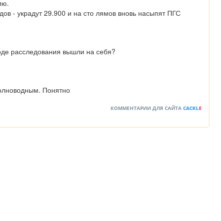
ю.

ов - украдут 29.900 и на сто лямов вновь насыпят ПГС
оде расследования вышли на себя?
полноводным. Понятно
КОММЕНТАРИИ ДЛЯ САЙТА
CACKL
E