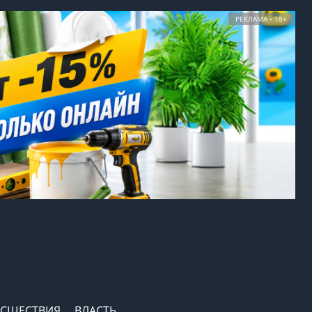
РЕКЛАМА • 18+
СШЕСТВИЯ
ВЛАСТЬ