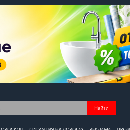
Найти
ГОРОСКОП
СИТУАЦИЯ НА ДОРОГАХ
РЕКЛАМА
ПРОИ