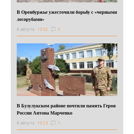
В Оренбуржье ужесточили борьбу с «черными
лесорубами»
8 августа
15:52
5
В Бузулукском районе почтили память Героя
России Антона Марченко
8 августа
15:13
1