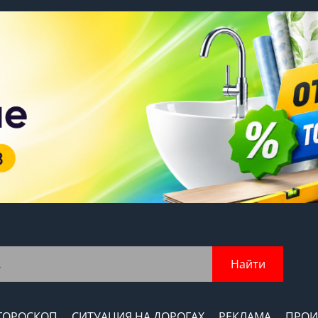
Найти
ГОРОСКОП
СИТУАЦИЯ НА ДОРОГАХ
РЕКЛАМА
ПРОИ