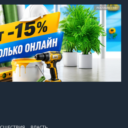
РЕКЛАМА • 18+
СШЕСТВИЯ
ВЛАСТЬ