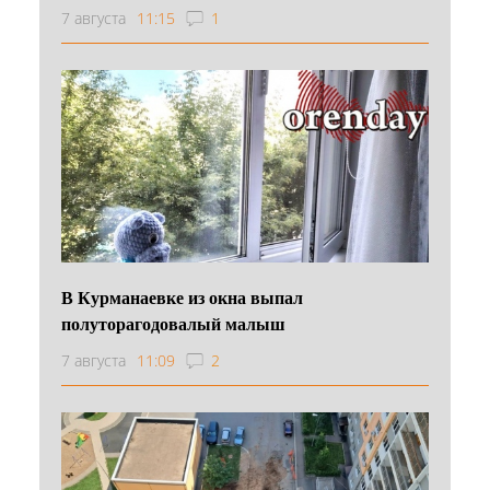
7 августа
11:15
1
В Курманаевке из окна выпал
полуторагодовалый малыш
7 августа
11:09
2