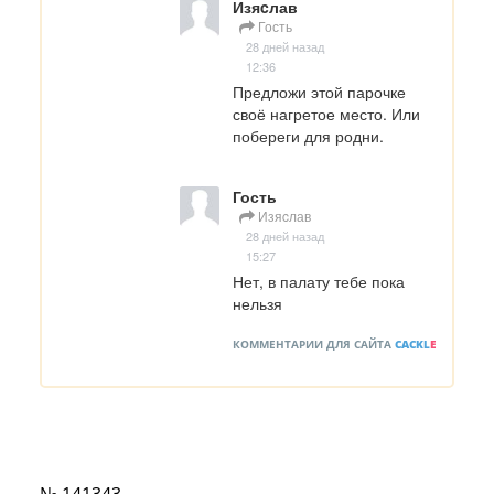
Изяcлав
Гость
28 дней назад
12:36
Предложи этой парочке 
своё нагретое место. Или 
побереги для родни.
Гость
Изяcлав
28 дней назад
15:27
Нет, в палату тебе пока 
нельзя
КОММЕНТАРИИ ДЛЯ САЙТА
CACKL
E
№ 141343