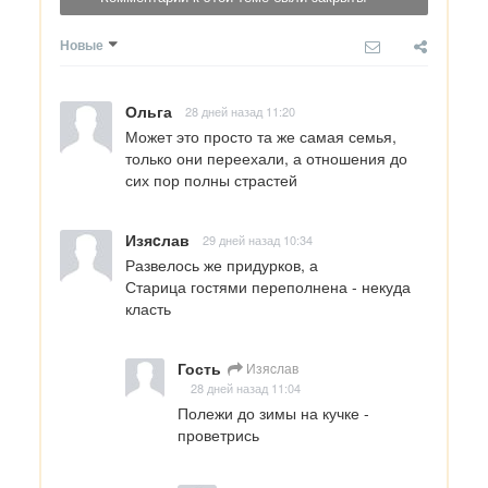
Новые
Ольга
28 дней назад 11:20
Может это просто та же самая семья, 
только они переехали, а отношения до 
сих пор полны страстей
Изяcлав
29 дней назад 10:34
Развелось же придурков, а 

Старица гостями переполнена - некуда 
класть
Гость
Изяcлав
28 дней назад 11:04
Полежи до зимы на кучке - 
проветрись