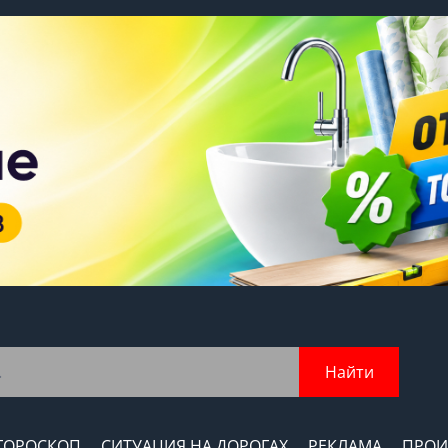
Найти
ГОРОСКОП
СИТУАЦИЯ НА ДОРОГАХ
РЕКЛАМА
ПРОИ