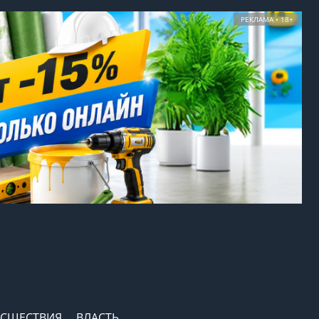
РЕКЛАМА • 18+
СШЕСТВИЯ
ВЛАСТЬ