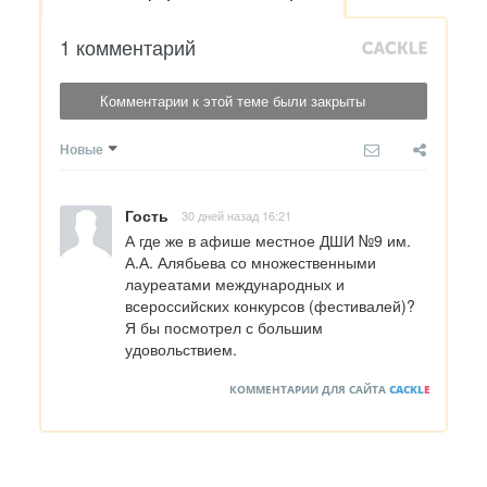
1 комментарий
Комментарии к этой теме были закрыты
Новые
Гость
30 дней назад 16:21
А где же в афише местное ДШИ №9 им. 
А.А. Алябьева со множественными 
лауреатами международных и 
всероссийских конкурсов (фестивалей)?

Я бы посмотрел с большим 
удовольствием.
КОММЕНТАРИИ ДЛЯ САЙТА
CACKL
E