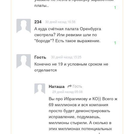
платы..
1
234
30 дней назад 16:58
А куда счётная палата Оренбурга 
смотрела? Или ревизии шли по 
"бороде"? Есть такое выражение.
1
Гость
30 дней назад 15:25
Конечно не 19 и условным сроком не 
отделается
Наташа
Гость
29 дней назад 05:08
Вы про Ибрагимову и КО)) Всего ж 
69 миллионов и вся компания 
просто будет демонстрировать 
исправление, подумаешь, 
миллионы стырили. А сколько в 
этих миллионах потенциальных 