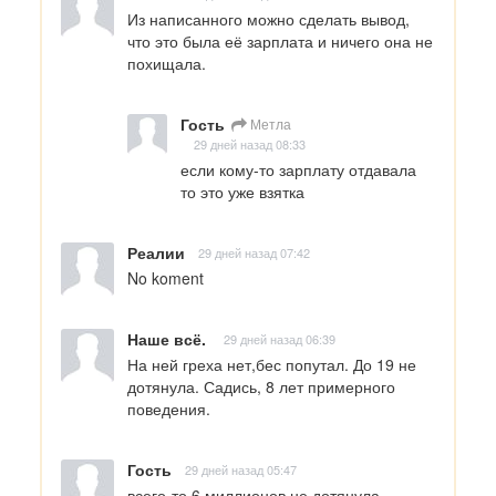
Из написанного можно сделать вывод,  
что это была её зарплата и ничего она не 
похищала.
Гость
Метла
29 дней назад 08:33
если кому-то зарплату отдавала 
то это уже взятка
Реалии
29 дней назад 07:42
No koment
Наше всё.
29 дней назад 06:39
На ней греха нет,бес попутал. До 19 не 
дотянула. Садись, 8 лет примерного 
поведения.
Гость
29 дней назад 05:47
всего-то 6 миллионов не дотянула...