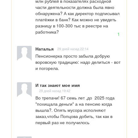
млн рублей в показателях расходной 
части деятельности должна была явно 
обнаружена? А как директор подписывал 
платёжки в банк? Как можно не увидеть 
разницу в 100-300 тыс в реестре на 
работника?
1
Наталья
29 дней назад 22:14
Пенсионерка просто забыла добрую 
воровскую традицию: надо делиться - вот 
и погорела.
И так знают мое имя
29 дней назад 19:42
Во трепачи! 67 семь лет ,до  2025 года 
"похищала деньги" а на пенсию когда 
вышла?. Опять мусора исполняют 
заказ,чтобы Попцова добить, так как в 
первый раз не получилось