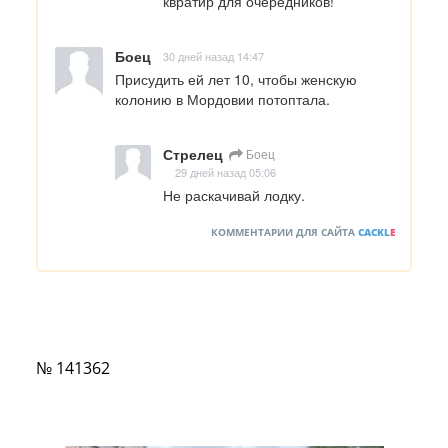
квратир для очередников!
Боец
30 дней назад 14:47
Присудить ей лет 10, чтобы женскую 
колонию в Мордовии потоптала.
Стрелец
Боец
29 дней назад 05:06
Не раскачивай лодку.
КОММЕНТАРИИ ДЛЯ САЙТА
CACKL
E
№ 141362