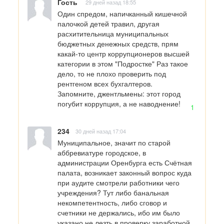
Гость
29 дней назад 18:55
Один спредом, напичканный кишечной 
палочкой детей травил, другая 
расхитительница муниципальных 
бюджетных денежных средств, прям 
какай-то центр коррупционеров высшей 
категории в этом "Подростке" Раз такое 
дело, то не плохо проверить под 
рентгеном всех бухгалтеров. 

Запомните, джентльмены: этот город 
погубит коррупция, а не наводнение!
1
234
30 дней назад 17:04
Муниципальное, значит по старой 
аббревиатуре городское, в 
администрации Оренбурга есть Счётная 
палата, возникает законный вопрос куда 
при аудите смотрели работники чего 
учреждения? Тут либо банальная 
некомпетентность, либо сговор и 
счетники не держались, ибо им было 
указано не лезть в проверку заработной 