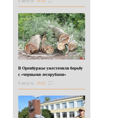
8 августа
16:33
В Оренбуржье ужесточили борьбу
с «черными лесорубами»
8 августа
15:52