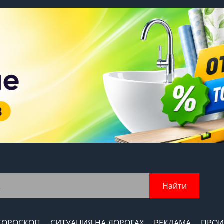
Найти
ГОРОСКОП
СИТУАЦИЯ НА ДОРОГАХ
РЕКЛАМА
ПРОИ