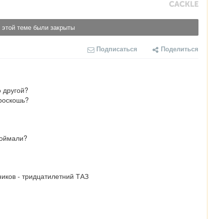
 этой теме были закрыты
Подписаться
Поделиться
 другой?

 роскошь?
поймали?
иков - тридцатилетний ТАЗ