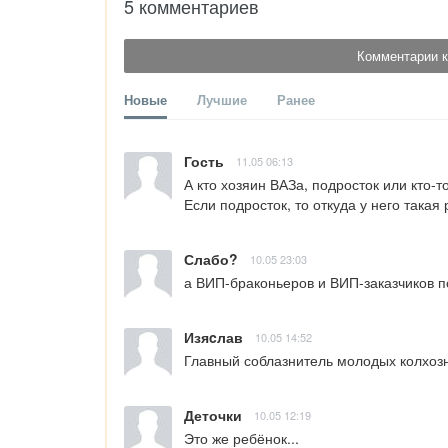
5 комментариев
Комментарии к
Новые
Лучшие
Ранее
Гость
11.05 06:13
А кто хозяин ВАЗа, подросток или кто-то
Если подросток, то откуда у него такая
Слабо?
10.05 23:03
а ВИП-браконьеров и ВИП-заказчиков 
Изяcлав
10.05 14:52
Главный соблазнитель молодых колхозн
Деточки
10.05 12:19
Это же ребёнок...