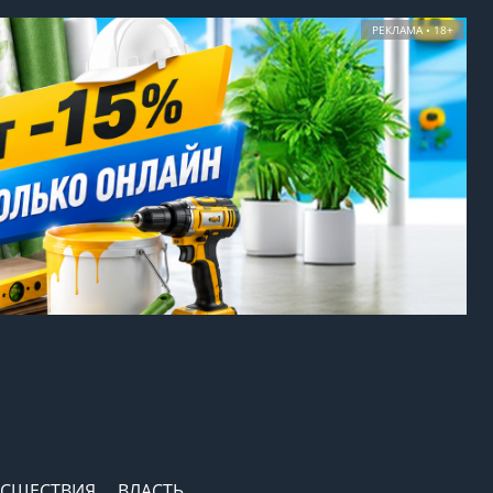
РЕКЛАМА • 18+
СШЕСТВИЯ
ВЛАСТЬ