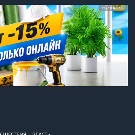
РЕКЛАМА • 18+
СШЕСТВИЯ
ВЛАСТЬ