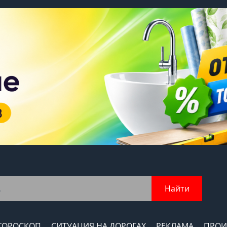
Найти
ГОРОСКОП
СИТУАЦИЯ НА ДОРОГАХ
РЕКЛАМА
ПРОИ