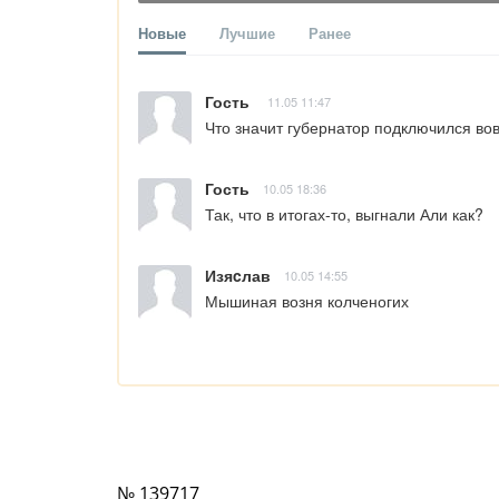
Новые
Лучшие
Ранее
Гость
11.05 11:47
Что значит губернатор подключился во
Гость
10.05 18:36
Так, что в итогах-то, выгнали Али как?
Изяcлав
10.05 14:55
Мышиная возня колченогих
№ 139717