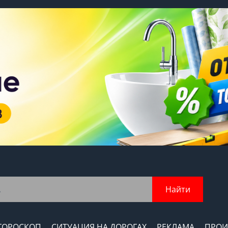
Найти
ГОРОСКОП
СИТУАЦИЯ НА ДОРОГАХ
РЕКЛАМА
ПРОИ