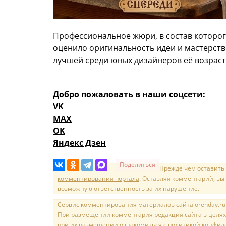
Профессиональное жюри, в состав которо
оценило оригинальность идеи и мастерств
лучшей среди юных дизайнеров её возраст
Добро пожаловать в наши соцсети:
VK
MAX
OK
Яндекс Дзен
Поделиться
Прежде чем оставить
комментирования портала
. Оставляя комментарий, вы
возможную ответственность за их нарушение.
Сервис комментирования материалов сайта orenday.ru н
При размещении комментария редакция сайта в целях
при их размещении ознакомиться с политикой конфиде