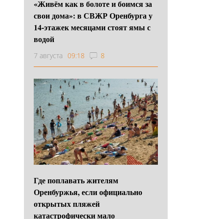
«Живём как в болоте и боимся за
свои дома»: в СВЖР Оренбурга у
14-этажек месяцами стоят ямы с
водой
7 августа
09:18
8
Где поплавать жителям
Оренбуржья, если официально
открытых пляжей
катастрофически мало