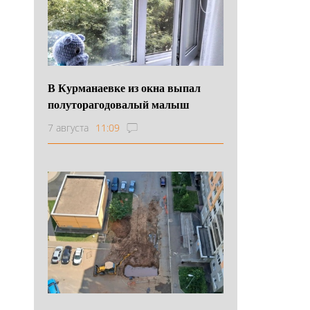
В Курманаевке из окна выпал
полуторагодовалый малыш
7 августа
11:09