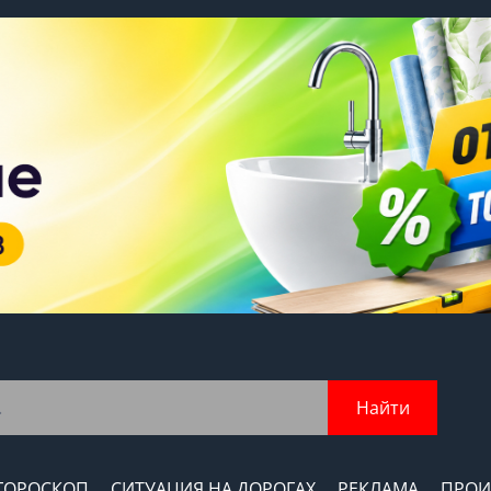
Найти
ГОРОСКОП
СИТУАЦИЯ НА ДОРОГАХ
РЕКЛАМА
ПРОИ