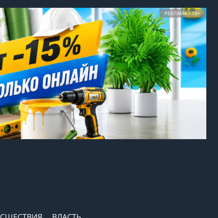
РЕКЛАМА • 18+
СШЕСТВИЯ
ВЛАСТЬ