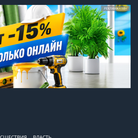
РЕКЛАМА • 18+
СШЕСТВИЯ
ВЛАСТЬ