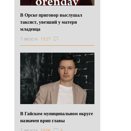
В Орске приговор выслушал
таксист, увезший у матери
младенца
7 августа
13:27
В Гайском муниципальном округе
назначен врип главы
7 августа
13:06
3