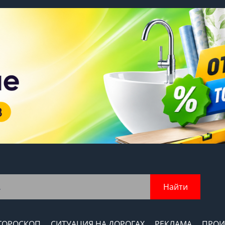
Найти
ГОРОСКОП
СИТУАЦИЯ НА ДОРОГАХ
РЕКЛАМА
ПРОИ