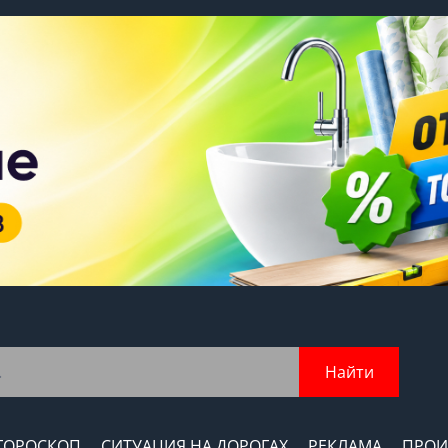
Найти
ГОРОСКОП
СИТУАЦИЯ НА ДОРОГАХ
РЕКЛАМА
ПРОИ