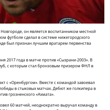
м Новгороде, он является воспитанником местной
ом футболе сделал в системе нижегородского
нде был признан лучшим вратарем первенства
ня 2017 года в матче против «Сызрани-2003». В
луб, с которым стал бронзовым призером ФНЛ в
акт с «Оренбургом». Вместе с командой завоевал
победы в стыковых матчах. Дебют же голкипера в
отив грозненского «Ахмата».
ровел 60 матчей, неоднократно выручал команду в