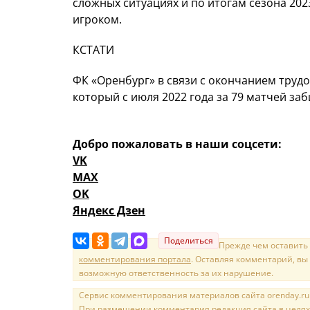
сложных ситуациях и по итогам сезона 20
игроком.
КСТАТИ
ФК «Оренбург» в связи с окончанием трудо
который с июля 2022 года за 79 матчей заб
Добро пожаловать в наши соцсети:
VK
MAX
OK
Яндекс Дзен
Поделиться
Прежде чем оставить
комментирования портала
. Оставляя комментарий, вы
возможную ответственность за их нарушение.
Сервис комментирования материалов сайта orenday.ru н
При размещении комментария редакция сайта в целях