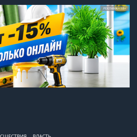
РЕКЛАМА • 18+
СШЕСТВИЯ
ВЛАСТЬ