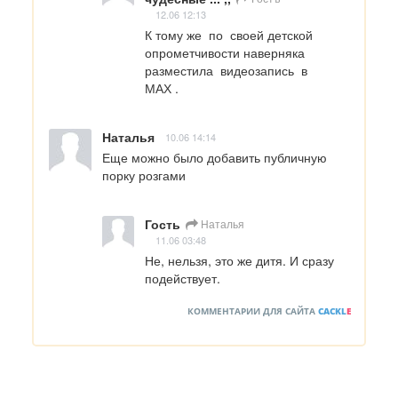
12.06 12:13
К тому же  по  своей детской  
опрометчивости наверняка  
разместила  видеозапись  в     
МАХ .
Наталья
10.06 14:14
Еще можно было добавить публичную 
порку розгами
Гость
Наталья
11.06 03:48
Не, нельзя, это же дитя. И сразу 
подействует.
КОММЕНТАРИИ ДЛЯ САЙТА
CACKL
E