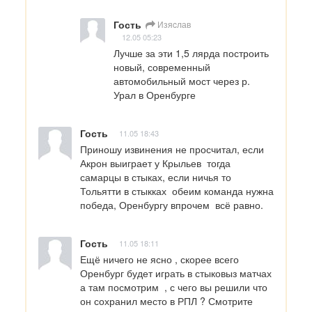
Гость
Изяcлав
12.05 05:23
Лучше за эти 1,5 лярда построить 
новый, современный 
автомобильный мост через р. 
Урал в Оренбурге
Гость
11.05 18:43
Приношу извинения не просчитал, если 
Акрон выиграет у Крыльев  тогда 
самарцы в стыках, если ничья то 
Тольятти в стыкках  обеим команда нужна 
победа, Оренбургу впрочем  всё равно.
Гость
11.05 18:11
Ещё ничего не ясно , скорее всего 
Оренбург будет играть в стыковыз матчах 
а там посмотрим  , с чего вы решили что 
он сохранил место в РПЛ ? Смотрите 