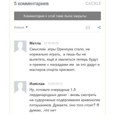
5 комментариев
Комментарии к этой теме были закрыты
Новые
Метла
12.05 05:55
Смыслом  игры Оренпука стало, не 
нормально играть,  а лишь-бы не 
вылететь, ещё и хвалиться теперь будут 
и премию с наградами им  за это дадут и 
мастеров спорта присвоят.
Изяcлав
12.05 03:10
Ну, готовьте очередные 1,5 
лярданародных денег - вновь смотреть 
на судорожные подёргивания кривоногие 
пэтэушников. Думаете, оно того стоит? Я 
думаю, ,что нет