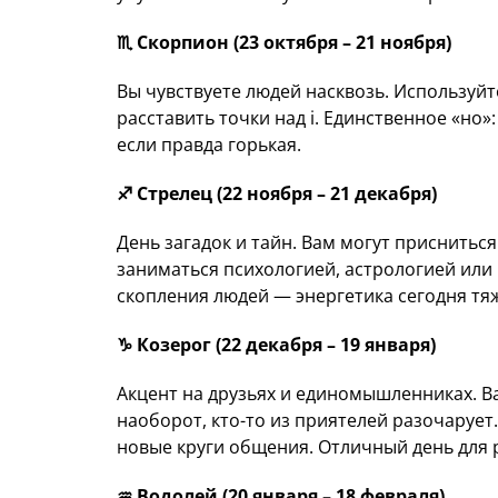
♏️ Скорпион (23 октября – 21 ноября)
Вы чувствуете людей насквозь. Используйт
расставить точки над i. Единственное «но
если правда горькая.
♐️ Стрелец (22 ноября – 21 декабря)
День загадок и тайн. Вам могут приснитьс
заниматься психологией, астрологией или
скопления людей — энергетика сегодня тяж
♑️ Козерог (22 декабря – 19 января)
Акцент на друзьях и единомышленниках. В
наоборот, кто-то из приятелей разочаруе
новые круги общения. Отличный день для
♒️ Водолей (20 января – 18 февраля)