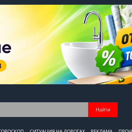
Найти
ГОРОСКОП
СИТУАЦИЯ НА ДОРОГАХ
РЕКЛАМА
ПРОИ