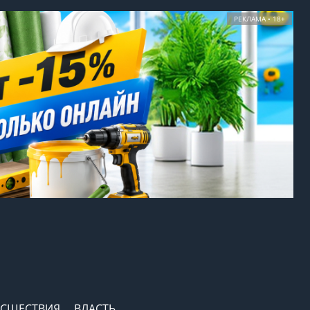
РЕКЛАМА • 18+
СШЕСТВИЯ
ВЛАСТЬ