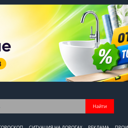
Найти
ГОРОСКОП
СИТУАЦИЯ НА ДОРОГАХ
РЕКЛАМА
ПРОИ