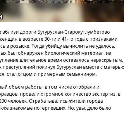
се вблизи дороги Бугуруслан-Старокутлумбетово
женщин в возрасте 30-ти и 41-го года с признаками
ь в розыске. Тогда убийцу вычислить не удалось,
итых был обнаружен биологический материал, из
тупление длительное время оставалось нераскрытым,
 преступлений покинул Бугуруслан вместе с матерью
лся, стал отцом и примерным семьянином.
ый объем работы, в том числе отобрали и
бразцов, провели огромное количество экспертиз, в
 200 человек. Отрабатывались жители города
также знакомые потерпевших. Но, увы, дело было