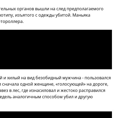
тельных органов вышли на след предполагаемого
отипу, изъятого с одежды убитой. Маньяка
отороллера.
ий и хилый на вид безобидный мужчина - пользовался
 сначала одной женщине, «голосующей» на дороге,
авез в лес, где изнасиловал и жестоко расправился
недель аналогичным способом убил и другую