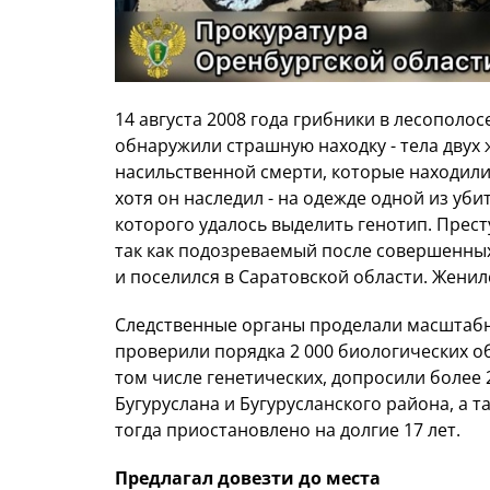
14 августа 2008 года грибники в лесополо
обнаружили страшную находку - тела двух 
насильственной смерти, которые находилис
хотя он наследил - на одежде одной из уб
которого удалось выделить генотип. Прес
так как подозреваемый после совершенных
и поселился в Саратовской области. Жени
Следственные органы проделали масштабн
проверили порядка 2 000 биологических о
том числе генетических, допросили более
Бугуруслана и Бугурусланского района, а 
тогда приостановлено на долгие 17 лет.
Предлагал довезти до места