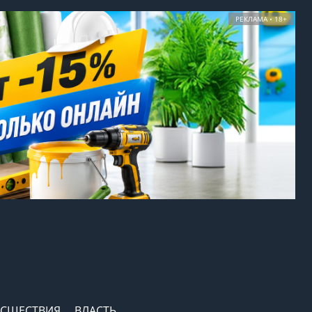
РЕКЛАМА • 18+
СШЕСТВИЯ
ВЛАСТЬ