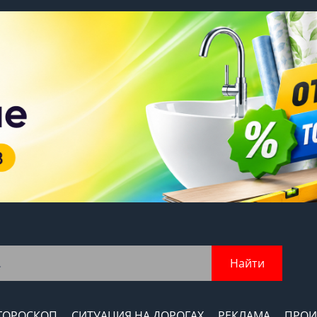
Найти
ГОРОСКОП
СИТУАЦИЯ НА ДОРОГАХ
РЕКЛАМА
ПРОИ