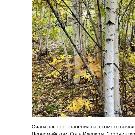
Очаги распространения насекомого выявл
Первомайском, Соль-Илецком, Сорочинско