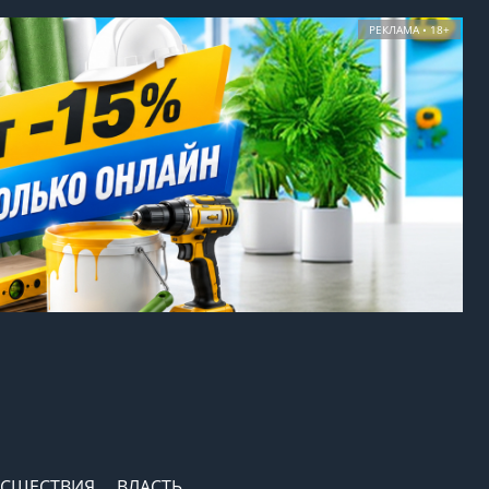
РЕКЛАМА • 18+
СШЕСТВИЯ
ВЛАСТЬ