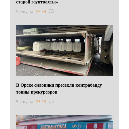
старой гауптвахты»
5 августа
23:59
В Орске силовики пресекли контрабанду
тонны прекурсоров
5 августа
23:13