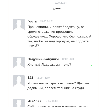
15.05 20:51
Лудше
Гость
13.05 01:31
Прошляпили, и лепят бредятину, во 
время отражения произошло 
обрушение... Хорошо, что без пожара. А 
так, чтобы не над городом, на подлете, 
никак!?
Ладушки-Бабушки
12.05 23:06
Хлопки? Ладошками чтоль?
1
123
12.05 16:10
Чо там насчет красных линий? Щас как 
дадим им, порвем тельник на груди.
1
Изяcлав
12.05 16:00
Собственно, сам дом и отражал атаку 