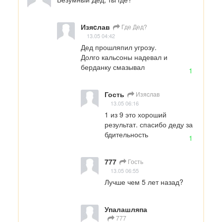
Изяcлав
Где Дед?
13.05 04:42
Дед прошляпил угрозу.

Долго кальсоны надевал и 
берданку смазывал
1
Гость
Изяcлав
13.05 06:16
1 из 9 это хороший 
результат. спасибо деду за 
бдительность
1
777
Гость
13.05 06:55
Лучше чем 5 лет назад?
Упалашляпа
777