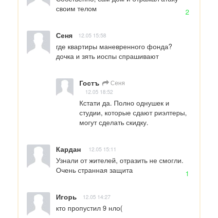
своим телом
2
Сеня
12.05 15:58
где квартиры маневренного фонда? 
дочка и зять иоспы спрашивают
Гостъ
Сеня
12.05 18:52
Кстати да. Полно однушек и 
студии, которые сдают риэлтеры, 
могут сделать скидку.
Кардан
12.05 15:11
Узнали от жителей, отразить не смогли. 
Очень странная защита
1
Игорь
12.05 14:27
кто пропустил 9 нло(