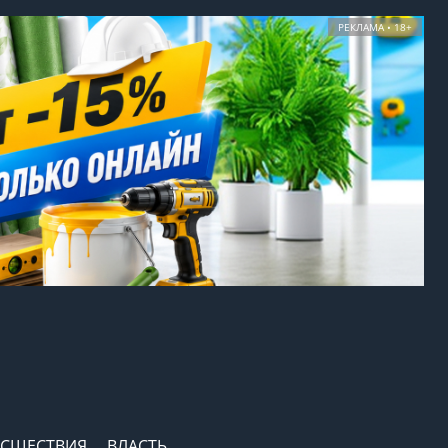
РЕКЛАМА • 18+
СШЕСТВИЯ
ВЛАСТЬ