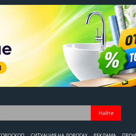
Найти
ГОРОСКОП
СИТУАЦИЯ НА ДОРОГАХ
РЕКЛАМА
ПРОИ