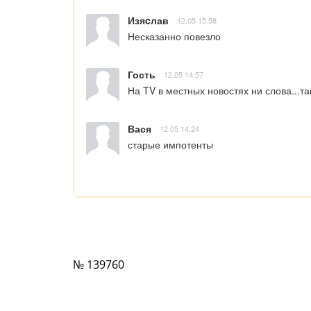
Изяcлав
12.05 15:58
Несказанно повезло
Гость
12.05 14:57
На TV в местных новостях ни слова...т
Вася
12.05 14:24
старые импотенты
№ 139760