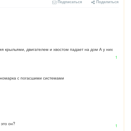
Подписаться
Поделиться
мя крыльями, двигателем и хвостом падает на дом А у них 
1
иномарка с погасшими системами
 это он?
1