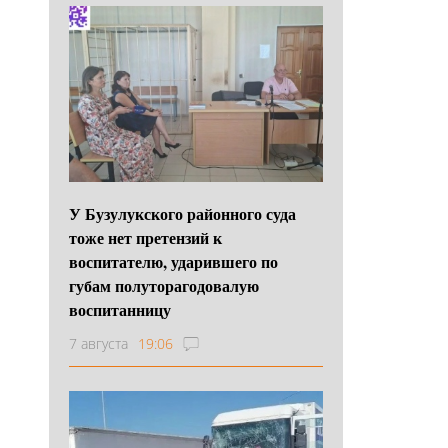
У Бузулукского районного суда
тоже нет претензий к
воспитателю, ударившего по
губам полуторагодовалую
воспитанницу
7 августа
19:06