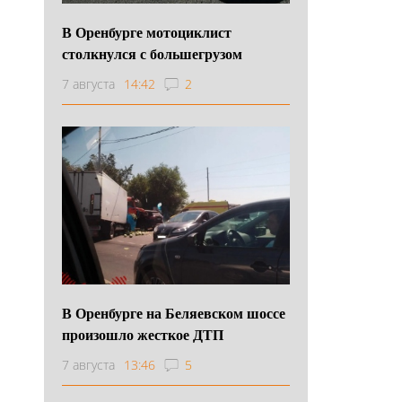
В Оренбурге мотоциклист
столкнулся с большегрузом
7 августа
14:42
2
В Оренбурге на Беляевском шоссе
произошло жесткое ДТП
7 августа
13:46
5