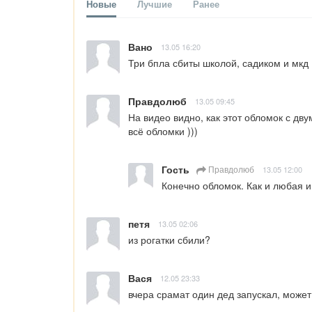
Новые
Лучшие
Ранее
Вано
13.05 16:20
Три бпла сбиты школой, садиком и мкд
Правдолюб
13.05 09:45
На видео видно, как этот обломок с дву
всё обломки )))
Гость
Правдолюб
13.05 12:00
Конечно обломок. Как и любая 
петя
13.05 02:06
из рогатки сбили?
Вася
12.05 23:33
вчера срамат один дед запускал, может