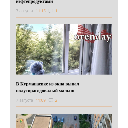
нефтепродуктами
7 августа
11:15
1
В Курманаевке из окна выпал
полуторагодовалый малыш
7 августа
11:09
2