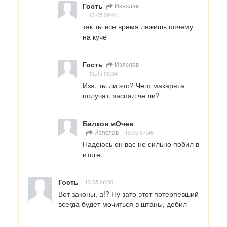
Гость
Изяcлав
13.05 09:44
так ты все время лежишь почему 
на куче
Гость
Изяcлав
13.05 09:34
Изя, ты ли это? Чего макарята 
получат, заспал че ли?
Балкон мОчев
Изяcлав
13.05 07:46
Надеюсь он вас не сильно побил в 
итоге.
Гость
13.05 06:36
Вот законы, а!? Ну зато этот потерпевший 
всегда будет мочиться в штаны, дебил