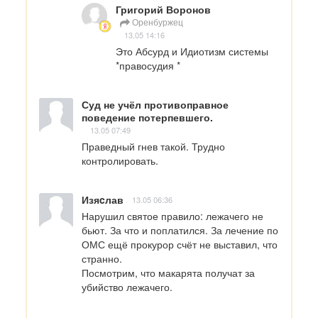
Григорий Воронов
Оренбуржец
13.05 14:16
Это Абсурд и Идиотизм системы 
*правосудия *
Суд не учёл противоправное
поведение потерпевшего.
13.05 07:49
Праведный гнев такой. Трудно 
контролировать.
Изяcлав
13.05 06:36
Нарушил святое правило: лежачего не 
бьют. За что и поплатился. За лечение по 
ОМС ещё прокурор счёт не выставил, что 
странно.

Посмотрим, что макарята получат за 
убийство лежачего.