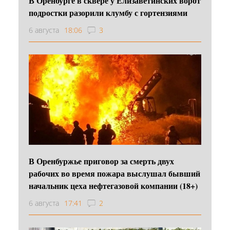
В Оренбурге в сквере у Елизаветинских ворот
подростки разорили клумбу с гортензиями
6 августа
18:06
3
В Оренбуржье приговор за смерть двух
рабочих во время пожара выслушал бывший
начальник цеха нефтегазовой компании (18+)
6 августа
17:41
2