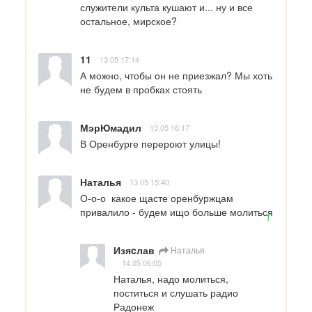
служители культа кушают и... ну и все 
остальное, мирское?
11
13.05 17:14
А можно, чтобы он не приезжал? Мы хоть 
не будем в пробках стоять
МэрЮмадил
13.05 16:17
В Оренбурге перероют улицы!
Наталья
13.05 15:40
О-о-о  какое щасте оренбуржцам 
привалило - будем ищо больше молиться
1
Изяcлав
Наталья
14.05 06:05
Наталья, надо молиться, 
поститься и слушать радио 
Радонеж