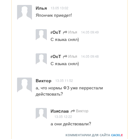
Илья
13.05 13:02
Япончик приедет!
гОсТ
Илья
14.05 09:49
С языка снял)
гОсТ
Илья
14.05 09:48
С языка снял)
Виктор
13.05 11:52
а, что нормы ФЗ уже перрестали 
действовать?
Изяcлав
Виктор
13.05 12:22
а они действовали?
КОММЕНТАРИИ ДЛЯ САЙТА
CACKL
E