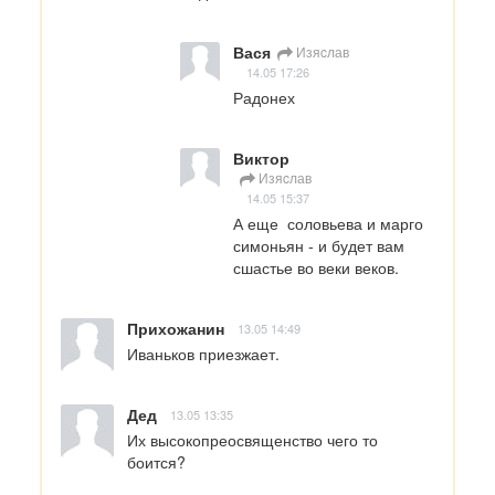
Вася
Изяcлав
14.05 17:26
Радонех
Виктор
Изяcлав
14.05 15:37
А еще  соловьева и марго 
симоньян - и будет вам 
сшастье во веки веков.
Прихожанин
13.05 14:49
Иваньков приезжает.
Дед
13.05 13:35
Их высокопреосвященство чего то 
боится?