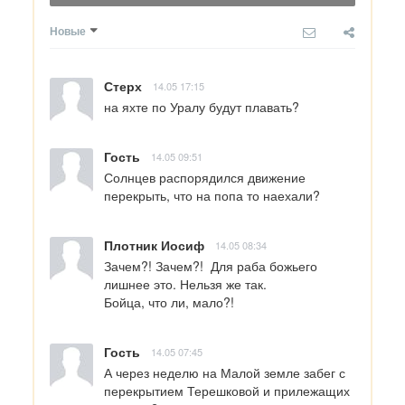
Новые
Стерх
14.05 17:15
на яхте по Уралу будут плавать?
Гость
14.05 09:51
Солнцев распорядился движение 
перекрыть, что на попа то наехали?
Плотник Иосиф
14.05 08:34
Зачем?! Зачем?!  Для раба божьего 
лишнее это. Нельзя же так.

Бойца, что ли, мало?!
Гость
14.05 07:45
А через неделю на Малой земле забег с 
перекрытием Терешковой и прилежащих 