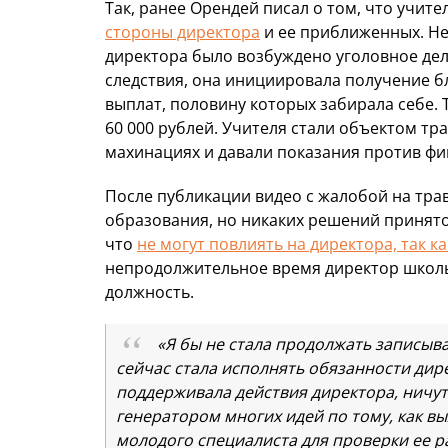
Так, ранее Орендей писал о том, что учит
стороны директора
и ее приближенных. Не
директора было возбуждено уголовное дело
следствия, она инициировала получение 
выплат, половину которых забирала себе.
60 000 рублей. Учителя стали объектом тра
махинациях и давали показания против фи
После публикации видео с жалобой на тра
образования, но никаких решений принято
что
не могут повлиять на директора, так ка
непродолжительное время директор школ
должность.
«Я бы не стала продолжать записыва
сейчас стала исполнять обязанности дир
поддерживала действия директора, ничут
генератором многих идей по тому, как в
молодого специалиста для проверки ее ра