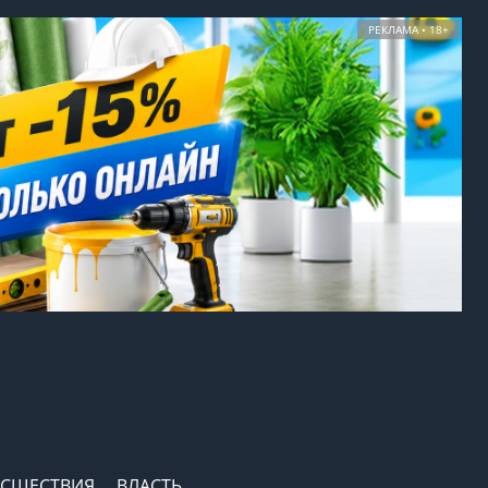
РЕКЛАМА • 18+
СШЕСТВИЯ
ВЛАСТЬ