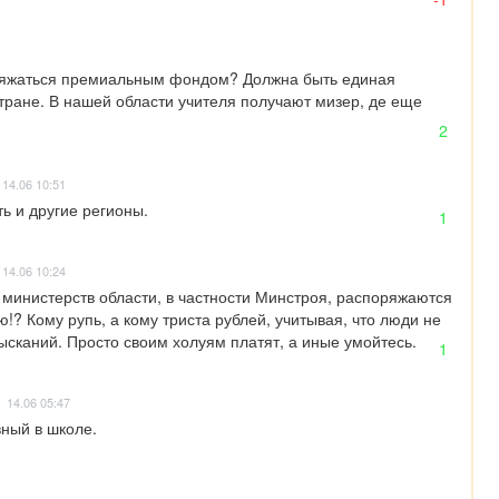
ряжаться премиальным фондом? Должна быть единая 
тране. В нашей области учителя получают мизер, де еще 
2
14.06 10:51
ь и другие регионы.
1
14.06 10:24
 министерств области, в частности Минстроя, распоряжаются 
? Кому рупь, а кому триста рублей, учитывая, что люди не 
ысканий. Просто своим холуям платят, а иные умойтесь.
1
14.06 05:47
ный в школе.