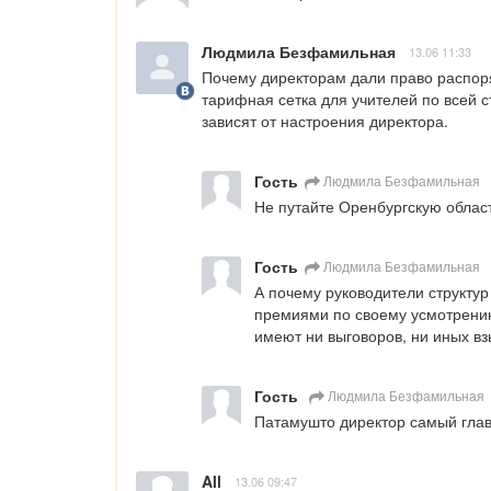
Людмила Безфамильная
13.06 11:33
Почему директорам дали право распо
тарифная сетка для учителей по всей с
зависят от настроения директора.
Гость
Людмила Безфамильная
Не путайте Оренбургскую област
Гость
Людмила Безфамильная
А почему руководители структур
премиями по своему усмотрению!
имеют ни выговоров, ни иных вз
Гость
Людмила Безфамильная
Патамушто директор самый глав
All
13.06 09:47