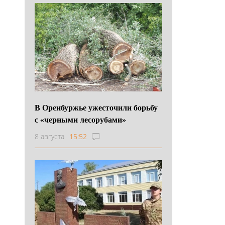
В Оренбуржье ужесточили борьбу
с «черными лесорубами»
8 августа
15:52