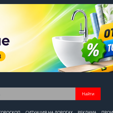
Найти
ГОРОСКОП
СИТУАЦИЯ НА ДОРОГАХ
РЕКЛАМА
ПРОИ