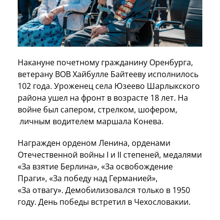
Накануне почетному гражданину Оренбурга,
ветерану ВОВ Хайбулле Байтееву исполнилось
102 года. Уроженец села Юзеево Шарлыкского
района ушел на фронт в возрасте 18 лет. На
войне был сапером, стрелком, шофером,
личным водителем маршала Конева.
Награжден орденом Ленина, орденами
Отечественной войны I и II степеней, медалями
«За взятие Берлина», «За освобождение
Праги», «За победу над Германией»,
«За отвагу». Демобилизовался только в 1950
году. День победы встретил в Чехословакии.