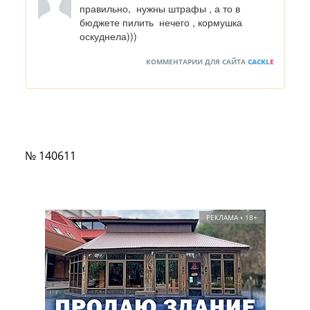
правильно,  нужны штрафы , а то в 
бюджете пилить  нечего , кормушка 
оскуднела)))
КОММЕНТАРИИ ДЛЯ САЙТА
CACKL
E
№ 140611
РЕКЛАМА • 18+