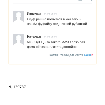
Изяcлав
14.05 06:01
Скуф решил помыться в кои веки и 
нашёл фуфайку под нижней рубашкой
Наталья
14.05 06:01
МОЛОДЕЦ - за такого МАЧО пожилая  
дама обязана платить достойно
КОММЕНТАРИИ ДЛЯ САЙТА
CACKL
E
№ 139787