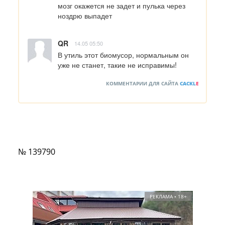
мозг окажется не задет и пулька через 
ноздрю выпадет
QR
14.05 05:50
В утиль этот биомусор, нормальным он 
уже не станет, такие не исправимы!
КОММЕНТАРИИ ДЛЯ САЙТА
CACKL
E
№ 139790
РЕКЛАМА • 18+