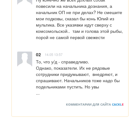
повесили на начальника дознания, а  
начальник ОП не при делах? Не смешите 
мои подковы, сказал бы конь Юлий из 
мультика. Все указявки идут сверху с 
комсомольской..  там и голова этой рыбы, 
порой не самой первой свежести
02
14.05 13:57
То, что у/д - справедливо.

Однако, показатели. Их не рядовые 
сотрудники придумывают,  внедряют, и 
спрашивают. Начальников тоже надо бы 
подельниками пустить. Но увы

...
КОММЕНТАРИИ ДЛЯ САЙТА
CACKL
E