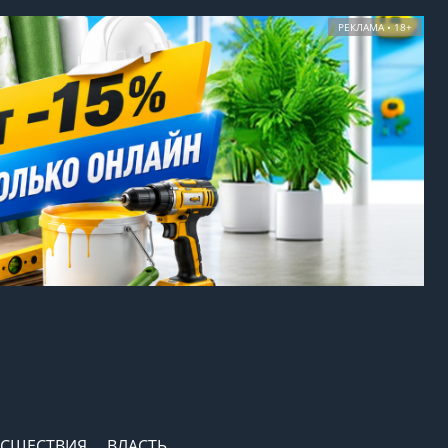
РЕКЛАМА • 18+
СШЕСТВИЯ
ВЛАСТЬ