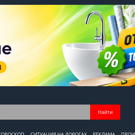
Найти
ГОРОСКОП
СИТУАЦИЯ НА ДОРОГАХ
РЕКЛАМА
ПРОИ