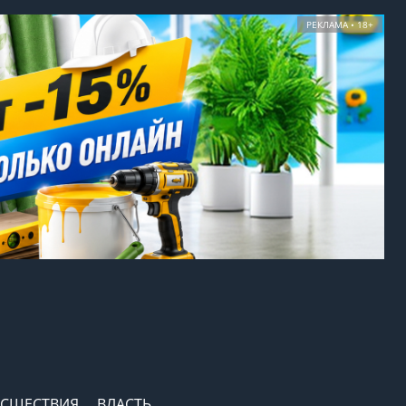
РЕКЛАМА • 18+
СШЕСТВИЯ
ВЛАСТЬ