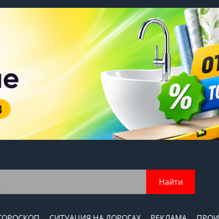
Найти
ГОРОСКОП
СИТУАЦИЯ НА ДОРОГАХ
РЕКЛАМА
ПРОИ