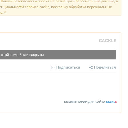
 Вашей безопасности просит не размещать персональные данные, а
нциальности сервиса cackle, поскольку обработка персональных
о. *
 этой теме были закрыты
Подписаться
Поделиться
КОММЕНТАРИИ ДЛЯ САЙТА
CACKL
E