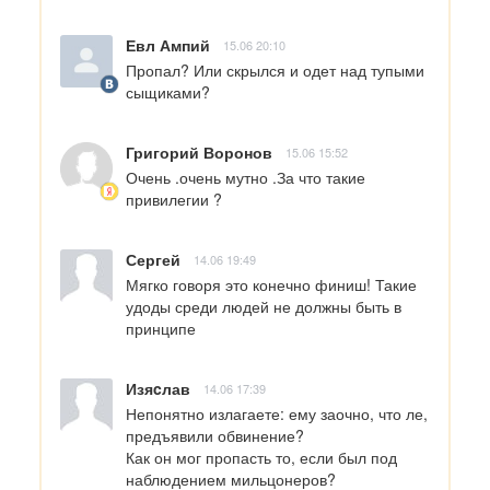
Евл Ампий
15.06 20:10
Пропал? Или скрылся и одет над тупыми 
сыщиками?
Григорий Воронов
15.06 15:52
Очень .очень мутно .За что такие 
привилегии ?
Сергей
14.06 19:49
Мягко говоря это конечно финиш! Такие 
удоды среди людей не должны быть в 
принципе
Изяcлав
14.06 17:39
Непонятно излагаете: ему заочно, что ле, 
предъявили обвинение?

Как он мог пропасть то, если был под 
наблюдением мильцонеров?