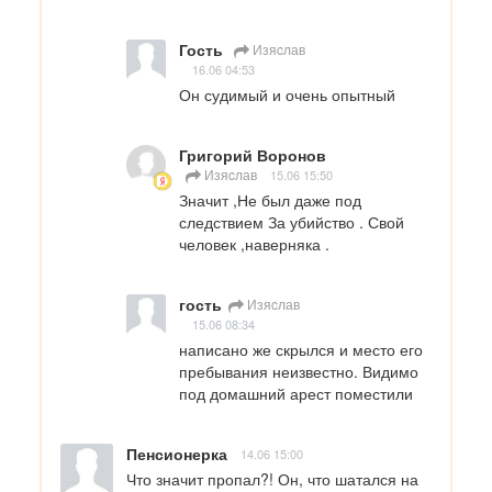
Гость
Изяcлав
16.06 04:53
Он судимый и очень опытный
Григорий Воронов
Изяcлав
15.06 15:50
Значит ,Не был даже под 
следствием За убийство . Свой 
человек ,наверняка .
гость
Изяcлав
15.06 08:34
написано же скрылся и место его 
пребывания неизвестно. Видимо 
под домашний арест поместили
Пенсионерка
14.06 15:00
Что значит пропал?! Он, что шатался на 