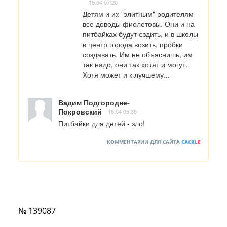
15.04 07:20
Детям и их "элитным" родителям 
все доводы фиолетовы. Они и на 
питбайках будут ездить, и в школы 
в центр города возить, пробки 
создавать. Им не объяснишь, им 
так надо, они так хотят и могут. 
Хотя может и к лучшему...
Вадим Подгородне-
Покровский
15.04 05:35
Питбайки для детей - зло!
КОММЕНТАРИИ ДЛЯ САЙТА
CACKL
E
№ 139087