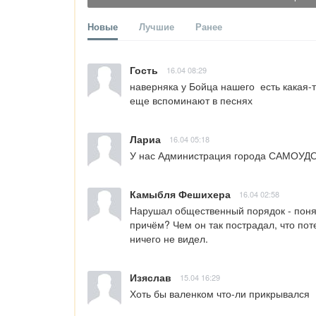
Новые
Лучшие
Ранее
Гость
16.04 08:29
наверняка у Бойца нашего  есть какая-т
еще вспоминают в песнях
Лариа
16.04 05:18
У нас Администрация города САМОУДОВЛЕ
Камыбля Фешихера
16.04 02:58
Нарушал общественный порядок - понятн
причём? Чем он так пострадал, что по
ничего не видел.
Изяслав
15.04 16:29
Хоть бы валенком что-ли прикрывался