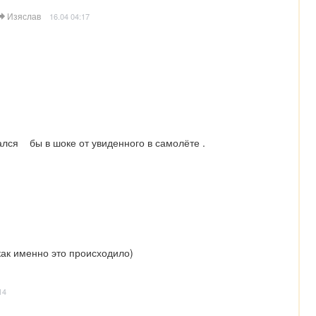
Изяслав
16.04 04:17
ся    бы в шоке от увиденного в самолёте .
как именно это происходило)
14