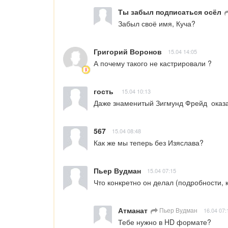
Ты забыл подписаться осёл
Забыл своё имя, Куча?
Григорий Воронов
15.04 14:05
А почему такого не кастрировали ?
гость
15.04 10:13
Даже знаменитый Зигмунд Фрейд  оказал
567
15.04 08:48
Как же мы теперь без Изяслава?
Пьер Вудман
15.04 07:15
Что конкретно он делал (подробности, 
Атманат
Пьер Вудман
16.04 07:
Тебе нужно в HD формате?