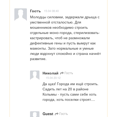
Гостъ
15.04 08:40
Молодцы силовики, задержали дрыща с 
умственной отсталостью. Для 
мошенников необходимо строить 
отдельные моно-города, стерилизовать-
кастрировать, чтоб не размножали 
дефективные гены и пусть вымрут как 
мамонты. Зато нормальные и умные 
люди вздохнут спокойно и страна начнёт 
развитие.
Николай
Гостъ
15.04 20:12
Да щаз! Города им ещё строить. 
Садить лет на 20 в районе 
Колымы - пусть сами себе хоть 
города, хоть поселки строят....
Guest
Гостъ