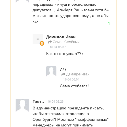
нерадивых  чинуш и бесполезных 
депутатов  ,  Альберт Рашитович хотя бы   
мыслит  по-государственному , а не абы 
как .
1
Демидов Иван
Семён Семёныч
16.04 05:37
Как ты это узнал???
777
Демидов Иван
16.04 06:04
Сёма стебется!
Гость
16.04 02:26
В администрацию президента писать, 
чтобы отключили отопление в 
Оренбурге?! Местные "неэффективные" 
менеджеры не могут принимать 