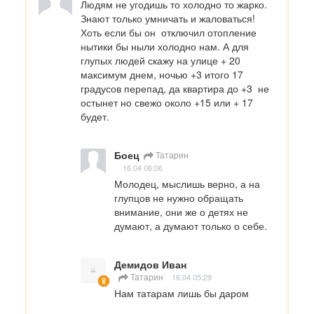
Людям не угодишь то холодно то жарко. 
Знают только умничать и жаловаться! 
Хоть если бы он  отключил отопление 
нытики бы ныли холодно нам. А для 
глупых людей скажу на улице + 20 
максимум днем, ночью +3 итого 17 
градусов перепад, да квартира до +3  не 
остынет но свежо около +15 или + 17 
будет.
Боец
Татарин
16.04 06:06
Молодец, мыслишь верно, а на 
глупцов не нужно обращать 
внимание, они же о детях не 
думают, а думают только о себе.
Демидов Иван
Татарин
16.04 05:29
Нам татарам лишь бы даром