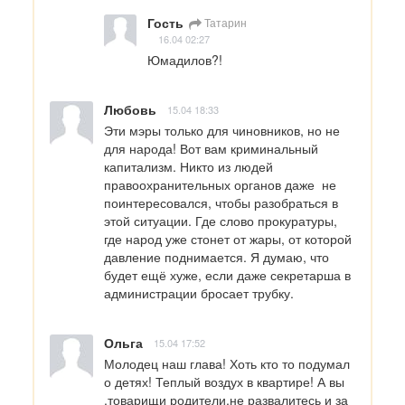
Гость
Татарин
16.04 02:27
Юмадилов?!
Любовь
15.04 18:33
Эти мэры только для чиновников, но не 
для народа! Вот вам криминальный 
капитализм. Никто из людей 
правоохранительных органов даже  не 
поинтересовался, чтобы разобраться в 
этой ситуации. Где слово прокуратуры, 
где народ уже стонет от жары, от которой 
давление поднимается. Я думаю, что 
будет ещё хуже, если даже секретарша в 
администрации бросает трубку.
Ольга
15.04 17:52
Молодец наш глава! Хоть кто то подумал 
о детях! Теплый воздух в квартире! А вы 
,товарищи родители,не развалитесь и за 