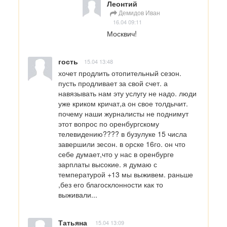
Леонтий
Демидов Иван
16.04 09:11
Москвич!
гость
15.04 13:48
хочет продлить отопительный сезон. 
пусть продливает за свой счет. а 
навязывать нам эту услугу не надо. люди 
уже криком кричат,а он свое толдычит. 
почему наши журналисты не поднимут 
этот вопрос по оренбургскому 
телевидению???? в бузулуке 15 числа 
завершили зесон. в орске 16го. он что 
себе думает,что у нас в оренбурге 
зарплаты высокие. я думаю с 
температурой +13 мы выживем. раньше 
,без его благосклонности как то 
выживали...
Татьяна
15.04 13:09