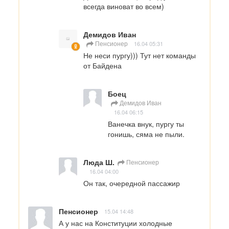
всегда виноват во всем)
Демидов Иван
Пенсионер
16.04 05:31
Не неси пургу))) Тут нет команды 
от Байдена
Боец
Демидов Иван
16.04 06:15
Ванечка внук, пургу ты 
гонишь, сяма не пыли.
Люда Ш.
Пенсионер
16.04 04:00
Он так, очередной пассажир
Пенсионер
15.04 14:48
А у нас на Конституции холодные 