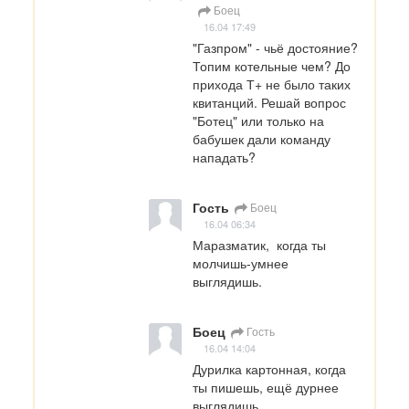
Боец
16.04 17:49
"Газпром" - чьё достояние? 
Топим котельные чем? До 
прихода Т+ не было таких 
квитанций. Решай вопрос 
"Ботец" или только на 
бабушек дали команду 
нападать?
Гость
Боец
16.04 06:34
Маразматик,  когда ты 
молчишь-умнее 
выглядишь.
Боец
Гость
16.04 14:04
Дурилка картонная, когда 
ты пишешь, ещё дурнее 
выглядишь.