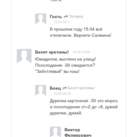
Гость
Татьяна
16.04 05:11
В прошлом году 15.04 всё 
отключили. Верните Салмина!
Бесят кретины!
15.04 13:05
Юмадилов, выгляни на улицу! 
Похолодание -30 ожидается? 
"Заботливый" вы наш!
Боец
Бесят кретины!
16.04 06:25
Дурилка картонная -30 это мороз, 
а похолодание от+2 до +8, думай 
дурилка, думай.
Виктор
Феликсович