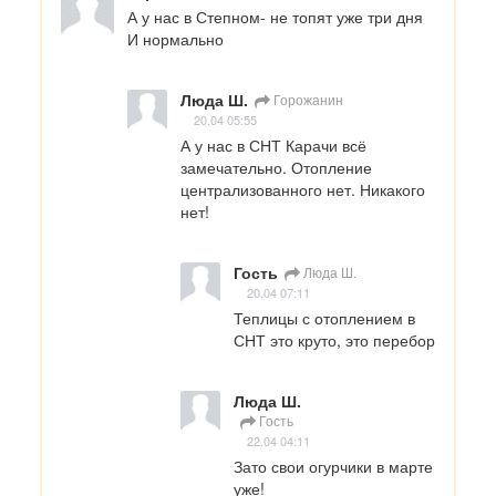
А у нас в Степном- не топят уже три дня 
И нормально
Люда Ш.
Горожанин
20.04 05:55
А у нас в СНТ Карачи всё 
замечательно. Отопление 
централизованного нет. Никакого 
нет!
Гость
Люда Ш.
20.04 07:11
Теплицы с отоплением в 
СНТ это круто, это перебор
Люда Ш.
Гость
22.04 04:11
Зато свои огурчики в марте 
уже!