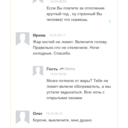
16.04 08:53
Если Вы платите за отопление 
круглый год , ну странный Вы 
человек) что скажешь.
1
Ирина
16.04 06:17
Жар костей не ломит. Включите голову. 
Правильно,что не отключили. Ночи 
холодные. Спасибо.
Гость
Ирина
16.04 06:38
Мозги потекли от жары? Тебе не 
ломит-включи обогреватель, а мы 
устали задыхаться. Всю ночь с 
открытыми окнами.
Олег
16.04 06:16
Короче, выключите, мне душно