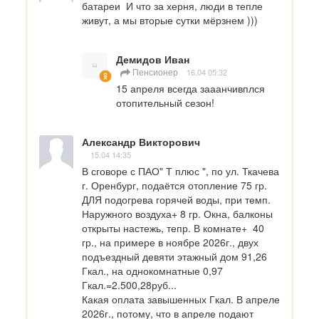
батареи  И что за херня, люди в тепле 
живут, а мы вторые сутки мёрзнем )))
Демидов Иван
Пенсионер
16.04 05:32
15 апреля всегда зааанчивплся 
отопительный сезон!
Александр Викторович
15.04 14:35
В сговоре с ПАО" Т плюс ", по ул. Ткачева 
г. Оренбург, подаётся отопление 75 гр. 
ДЛЯ подогрева горячей воды, при темп. 
Наружного воздуха+ 8 гр. Окна, балконы 
открыты настежь, тепр. В комнате+  40 
гр., на примере в ноябре 2026г., двух 
подъездный девяти этажный дом 91,26 
Гкал., на однокомнатные 0,97 
Гкал.=2.500,28руб...

Какая оплата завышенных Гкал. В апреле 
2026г., потому, что в апреле подают 