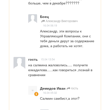
больше, чем в декабре???????
Боец
Александр Викторович
16.04 06:19
Александр, эти вопросы к 
Управляющей Компании, они с 
тебя деньги дерут за содержание 
дома, а работать не хотят.
гость
15.04 13:54
на салмина жаловолись..... получите 
юмадилова......как говориться ,познай в 
сравнении
Демидов Иван
гость
16.04 05:32
Салмин самбист,а этот?