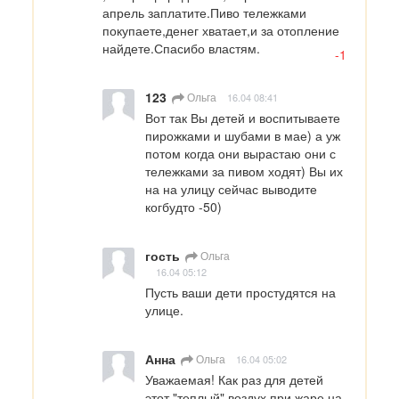
апрель заплатите.Пиво тележками 
покупаете,денег хватает,и за отопление 
найдете.Спасибо властям.
-1
123
Ольга
16.04 08:41
Вот так Вы детей и воспитываете 
пирожками и шубами в мае) а уж 
потом когда они вырастаю они с 
тележками за пивом ходят) Вы их 
на на улицу сейчас выводите 
когбудто -50)
гость
Ольга
16.04 05:12
Пусть ваши дети простудятся на 
улице.
Анна
Ольга
16.04 05:02
Уважаемая! Как раз для детей 
этот "теплый" воздух при жаре на 