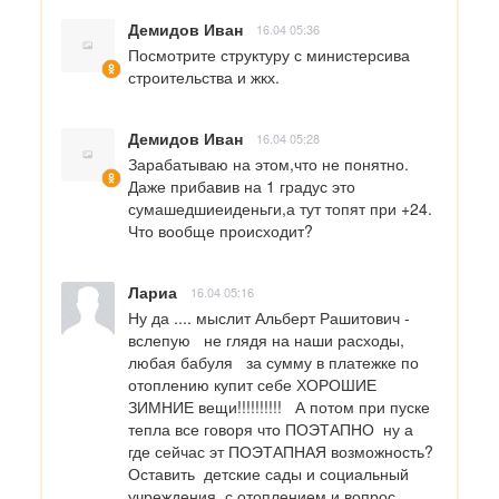
Демидов Иван
16.04 05:36
Посмотрите структуру с министерсива 
строительства и жкх.
Демидов Иван
16.04 05:28
Зарабатываю на этом,что не понятно. 
Даже прибавив на 1 градус это 
сумашедшиеиденьги,а тут топят при +24. 
Что вообще происходит?
Лариа
16.04 05:16
Ну да .... мыслит Альберт Рашитович - 
вслепую   не глядя на наши расходы, 
любая бабуля   за сумму в платежке по 
отоплению купит себе ХОРОШИЕ 
ЗИМНИЕ вещи!!!!!!!!!!   А потом при пуске 
тепла все говоря что ПОЭТАПНО  ну а 
где сейчас эт ПОЭТАПНАЯ возможность?   
Оставить  детские сады и социальный 
учреждения  с отоплением и вопрос 