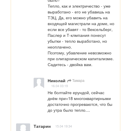
было? 

Тепло, как и электричество - уже 
выработано - его не убавишь на 
ТЭЦ. Да, его можно убавить на 
входящей магистрали на доме, но 
если все убавят - то Вексельберг, 
Паслер и Т-клмпания понесут 
убытки - тепло выработано, но 
неоплачено. 

Поэтому, убавление невозможно 
при олигархическом капитализме.

Садитесь - двойка вам.
Николай
Тамара
16.04 03:19
Не болтайте ерундой, сейчас 
днём при+18 многоквартирными 
достаточно прогреваются, что бы 
до утра было тепло....
Татарин
15.04 19:34