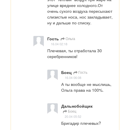
улице вреднее холодного.От 
очень сухого воздуха пересыхают 
слизистые носа, нос закладывает, 
ну и дальше по списку.
Гость
Ольга
16.04 02:18
Плечевая, ты отработала 30 
серебренников!
Боец
Гость
16.04 06:08
А ты вообще не мыслишь, 
Ольга права на 100%.
Дальнобойщик
Боец
20.04 05:52
Бригадир плечевых?