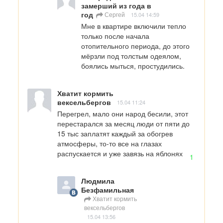
замерший из года в
год
Сергей
15.04 14:59
Мне в квартире включили тепло 
только после начала 
отопительного периода, до этого 
мёрзли под толстым одеялом, 
боялись мыться, простудились.
Хватит кормить
вексельбергов
15.04 11:24
Перегрел, мало они народ бесили, этот 
перестарался за месяц люди от пяти до 
15 тыс заплатят каждый за обогрев 
атмосферы, то-то все на глазах 
распускается и уже завязь на яблонях
1
Людмила
Безфамильная
Хватит кормить
вексельбергов
15.04 13:56