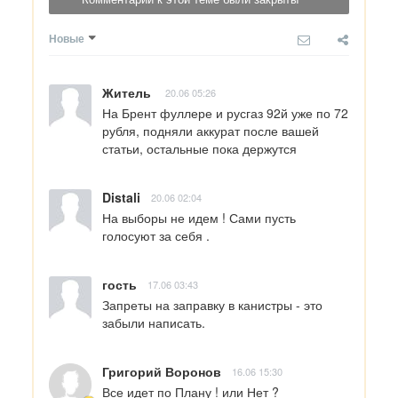
Новые
Житель
20.06 05:26
На Брент фуллере и русгаз 92й уже по 72 
рубля, подняли аккурат после вашей 
статьи, остальные пока держутся
Distali
20.06 02:04
На выборы не идем ! Сами пусть 
голосуют за себя .
гость
17.06 03:43
Запреты на заправку в канистры - это 
забыли написать.
Григорий Воронов
16.06 15:30
Все идет по Плану ! или Нет ?