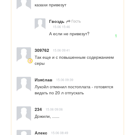
казахи привезут
Гвоздь
Гость
15.06 15:46
А если не привезут?
1
309762
15.06 09:41
Так еще и с повышенным содержанием 
серы
Изяcлав
15.06 09:39
Лукойл отменил постоплата - готовятся 
видать по 20 л отпускать
234
15.06 09:06
Дожили, ......
Алекс
15.06 08:49