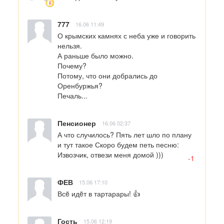
777
16.06 11:49
О крымских камнях с неба уже и говорить 
нельзя.

А раньше было можно.

Почему? 

Потому, что они добрались до 
Оренбуржья?

Печаль...
Пенсионер
16.06 02:37
А что случилось? Пять лет шло по плану 
и тут такое Скоро будем петь песню: 
Извозчик, отвези меня домой )))
-1
ФЕВ
15.06 17:10
Всë идëт в тартарары! 👍
Гость
15.06 12:19