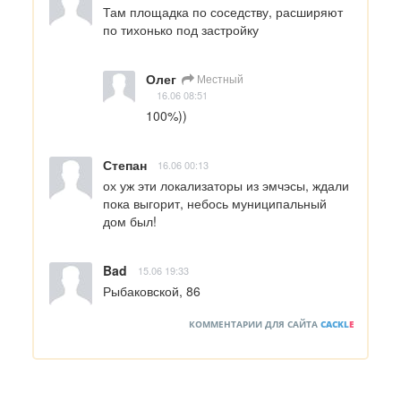
Там площадка по соседству, расширяют 
по тихонько под застройку
Олег
Местный
16.06 08:51
100%))
Степан
16.06 00:13
ох уж эти локализаторы из эмчэсы, ждали 
пока выгорит, небось муниципальный 
дом был!
Bad
15.06 19:33
Рыбаковской, 86
КОММЕНТАРИИ ДЛЯ САЙТА
CACKL
E