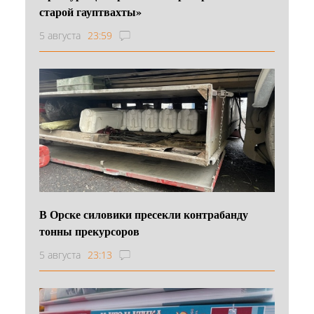
старой гауптвахты»
5 августа
23:59
В Орске силовики пресекли контрабанду
тонны прекурсоров
5 августа
23:13