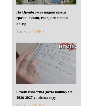
На Оренбуржье надвигаются
грозы, ливни, град и сильный
ветер
9 августа
15:49
Стали известны даты каникул в
2026-2027 учебном году
9 августа
15:15