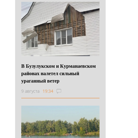
В Бузулукском и Курманаевском
районах налетел сильный
ураганный ветер
9 августа
19:34