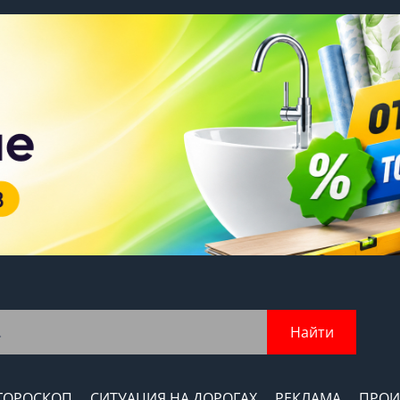
Найти
ГОРОСКОП
СИТУАЦИЯ НА ДОРОГАХ
РЕКЛАМА
ПРОИ