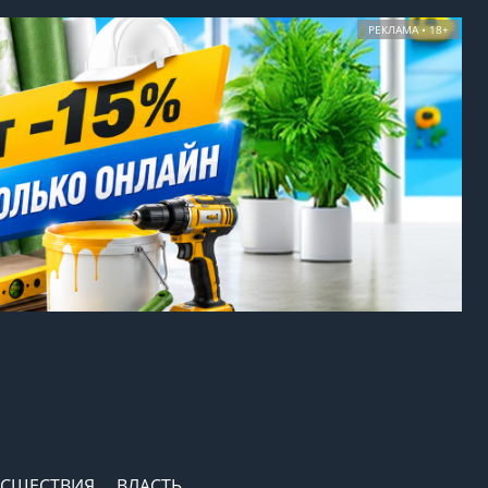
РЕКЛАМА • 18+
СШЕСТВИЯ
ВЛАСТЬ